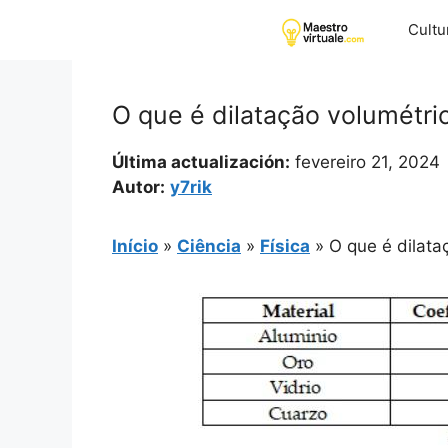
Pular
Cultu
para
o
conteúdo
O que é dilatação volumétr
Última actualización:
fevereiro 21, 2024
Autor:
y7rik
Início
»
Ciência
»
Física
»
O que é dilat