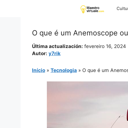
Pular
Cultu
para
o
conteúdo
O que é um Anemoscope ou
Última actualización:
fevereiro 16, 2024
Autor:
y7rik
Início
»
Tecnologia
»
O que é um Anemos