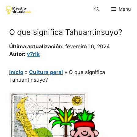
Pular
Menu
para
o
conteúdo
O que significa Tahuantinsuyo?
Última actualización:
fevereiro 16, 2024
Autor:
y7rik
Início
»
Cultura geral
»
O que significa
Tahuantinsuyo?