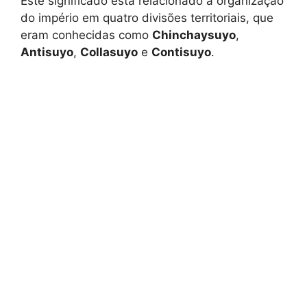
Este significado está relacionado à organização
do império em quatro divisões territoriais, que
eram conhecidas como
Chinchaysuyo
,
Antisuyo
,
Collasuyo
e
Contisuyo
.