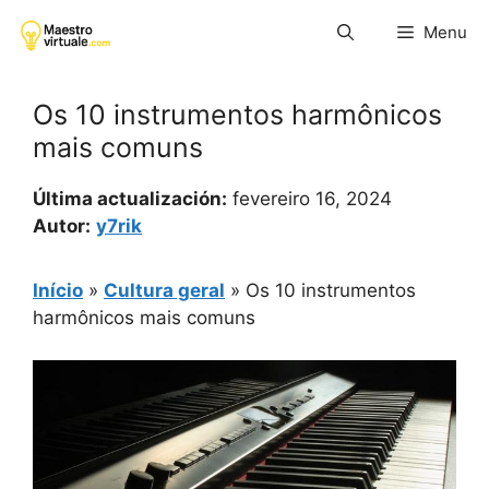
Pular
Menu
para
o
conteúdo
Os 10 instrumentos harmônicos
mais comuns
Última actualización:
fevereiro 16, 2024
Autor:
y7rik
Início
»
Cultura geral
»
Os 10 instrumentos
harmônicos mais comuns