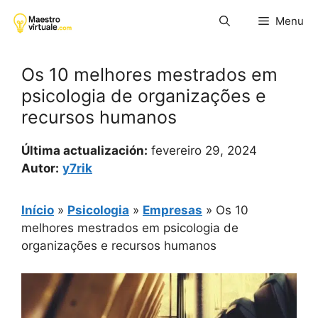
Pular
Menu
para
o
conteúdo
Os 10 melhores mestrados em
psicologia de organizações e
recursos humanos
Última actualización:
fevereiro 29, 2024
Autor:
y7rik
Início
»
Psicologia
»
Empresas
»
Os 10
melhores mestrados em psicologia de
organizações e recursos humanos