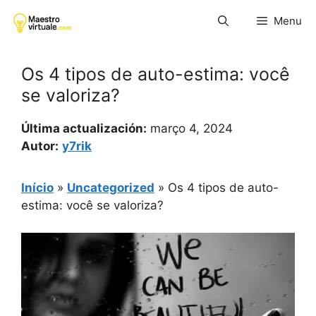
Pular
Menu
para
o
conteúdo
Os 4 tipos de auto-estima: você
se valoriza?
Última actualización:
março 4, 2024
Autor:
y7rik
Início
»
Uncategorized
»
Os 4 tipos de auto-
estima: você se valoriza?