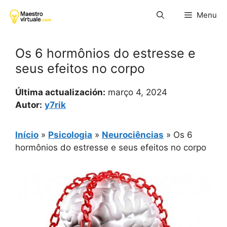
Pular
Menu
para
o
conteúdo
Os 6 hormônios do estresse e
seus efeitos no corpo
Última actualización:
março 4, 2024
Autor:
y7rik
Início
»
Psicologia
»
Neurociências
»
Os 6
hormônios do estresse e seus efeitos no corpo