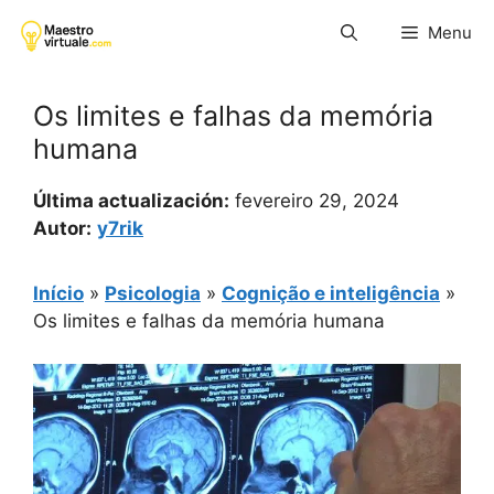
Pular
Menu
para
o
conteúdo
Os limites e falhas da memória
humana
Última actualización:
fevereiro 29, 2024
Autor:
y7rik
Início
»
Psicologia
»
Cognição e inteligência
»
Os limites e falhas da memória humana