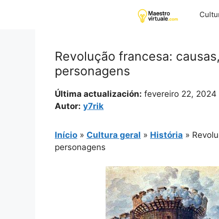
Pular
Cultu
para
o
conteúdo
Revolução francesa: causas
personagens
Última actualización:
fevereiro 22, 2024
Autor:
y7rik
Início
»
Cultura geral
»
História
»
Revolu
personagens