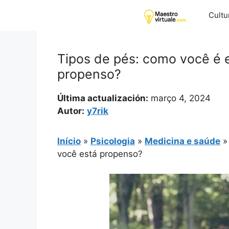
Pular
Cultu
para
o
conteúdo
Tipos de pés: como você é e
propenso?
Última actualización:
março 4, 2024
Autor:
y7rik
Início
»
Psicologia
»
Medicina e saúde
você está propenso?