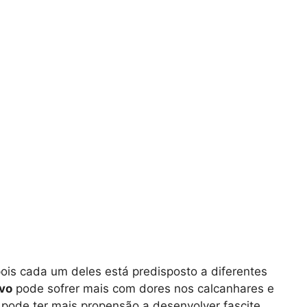
pois cada um deles está predisposto a diferentes
vo
pode sofrer mais com dores nos calcanhares e
pode ter mais propensão a desenvolver fascite