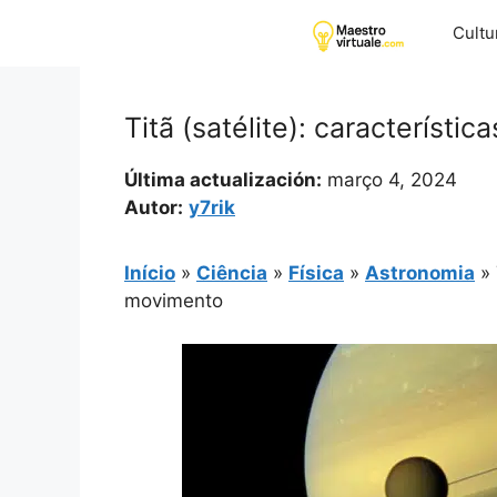
Pular
Cultu
para
o
conteúdo
Titã (satélite): característ
Última actualización:
março 4, 2024
Autor:
y7rik
Início
»
Ciência
»
Física
»
Astronomia
»
movimento