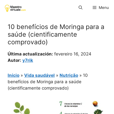
Pular
Menu
para
o
conteúdo
10 benefícios de Moringa para a
saúde (cientificamente
comprovado)
Última actualización:
fevereiro 16, 2024
Autor:
y7rik
Início
»
Vida saudável
»
Nutrição
»
10
benefícios de Moringa para a saúde
(cientificamente comprovado)