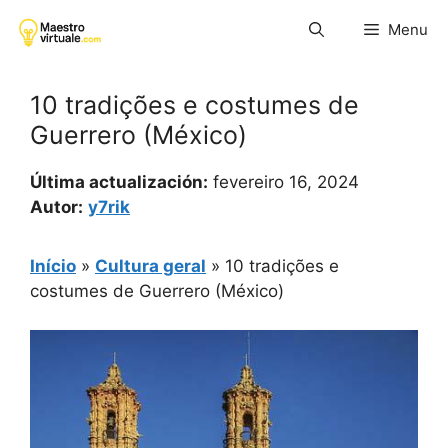
Pular
Menu
para
o
conteúdo
10 tradições e costumes de
Guerrero (México)
Última actualización:
fevereiro 16, 2024
Autor:
y7rik
Início
»
Cultura geral
»
10 tradições e
costumes de Guerrero (México)