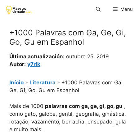
Pular
Menu
para
o
conteúdo
+1000 Palavras com Ga, Ge, Gi,
Go, Gu em Espanhol
Última actualización:
outubro 25, 2019
Autor:
y7rik
Início
»
Literatura
»
+1000 Palavras com Ga,
Ge, Gi, Go, Gu em Espanhol
Mais de 1000
palavras com ga, ge, gi, go, gu
,
como gato, galope, gentil, geografia, ginástica,
rotação, vazamento, borracha, ensopado, gula
e muito mais.