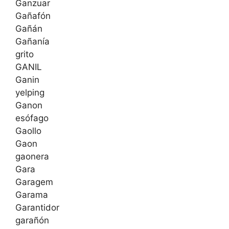
Ganzuar
Gañafón
Gañán
Gañanía
grito
GANIL
Ganin
yelping
Ganon
esófago
Gaollo
Gaon
gaonera
Gara
Garagem
Garama
Garantidor
garañón