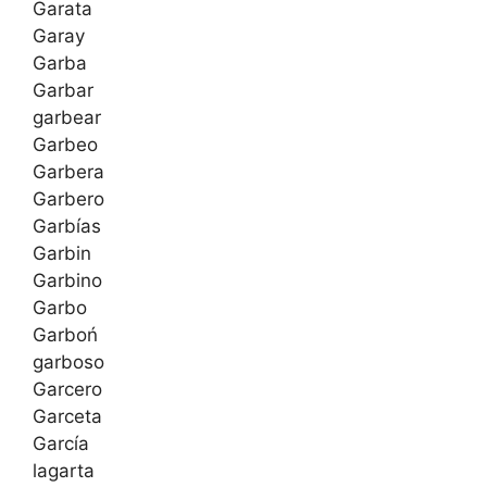
Garata
Garay
Garba
Garbar
garbear
Garbeo
Garbera
Garbero
Garbías
Garbin
Garbino
Garbo
Garboń
garboso
Garcero
Garceta
García
lagarta