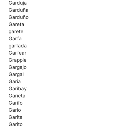
Garduja
Garduña
Garduño
Gareta
garete
Garfa
garfada
Garfear
Grapple
Gargajo
Gargal
Garia
Garibay
Garieta
Garifo
Gario
Garita
Garito