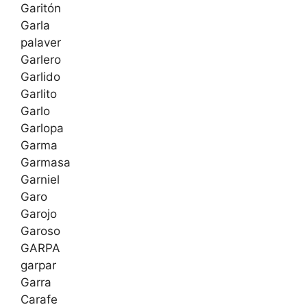
Garitón
Garla
palaver
Garlero
Garlido
Garlito
Garlo
Garlopa
Garma
Garmasa
Garniel
Garo
Garojo
Garoso
GARPA
garpar
Garra
Carafe