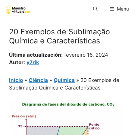
Pular
Menu
para
o
conteúdo
20 Exemplos de Sublimação
Química e Características
Última actualización:
fevereiro 16, 2024
Autor:
y7rik
Início
»
Ciência
»
Química
»
20 Exemplos de
Sublimação Química e Características