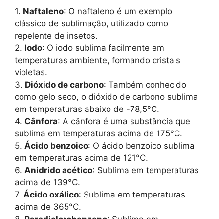
1.
Naftaleno
: O naftaleno é um exemplo
clássico de sublimação, utilizado como
repelente de insetos.
2.
Iodo
: O iodo sublima facilmente em
temperaturas ambiente, formando cristais
violetas.
3.
Dióxido de carbono
: Também conhecido
como gelo seco, o dióxido de carbono sublima
em temperaturas abaixo de -78,5°C.
4.
Cânfora
: A cânfora é uma substância que
sublima em temperaturas acima de 175°C.
5.
Ácido benzoico
: O ácido benzoico sublima
em temperaturas acima de 121°C.
6.
Anidrido acético
: Sublima em temperaturas
acima de 139°C.
7.
Ácido oxálico
: Sublima em temperaturas
acima de 365°C.
8.
Paradiclorobenzeno
: Sublima em