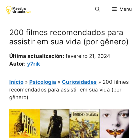
Pular
Menu
para
o
conteúdo
200 filmes recomendados para
assistir em sua vida (por gênero)
Última actualización:
fevereiro 21, 2024
Autor:
y7rik
Início
»
Psicologia
»
Curiosidades
»
200 filmes
recomendados para assistir em sua vida (por
gênero)