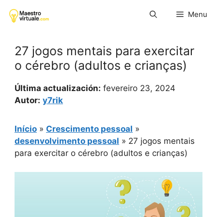
Pular
Menu
para
o
conteúdo
27 jogos mentais para exercitar
o cérebro (adultos e crianças)
Última actualización:
fevereiro 23, 2024
Autor:
y7rik
Início
»
Crescimento pessoal
»
desenvolvimento pessoal
»
27 jogos mentais
para exercitar o cérebro (adultos e crianças)