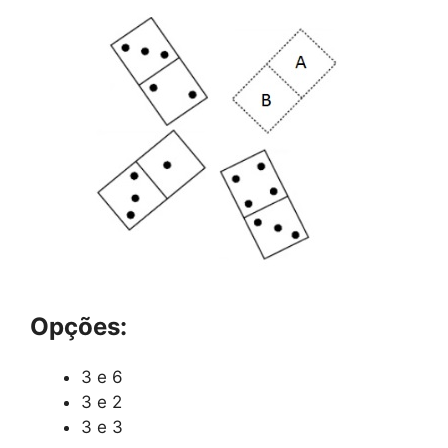
Opções:
3 e 6
3 e 2
3 e 3