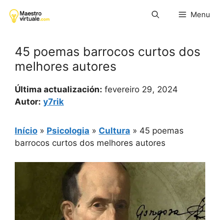
Pular
Menu
para
o
conteúdo
45 poemas barrocos curtos dos
melhores autores
Última actualización:
fevereiro 29, 2024
Autor:
y7rik
Início
»
Psicologia
»
Cultura
»
45 poemas
barrocos curtos dos melhores autores