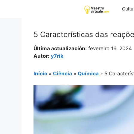
Pular
Cultu
para
o
conteúdo
5 Características das reaçõ
Última actualización:
fevereiro 16, 2024
Autor:
y7rik
Início
»
Ciência
»
Química
»
5 Caracterí