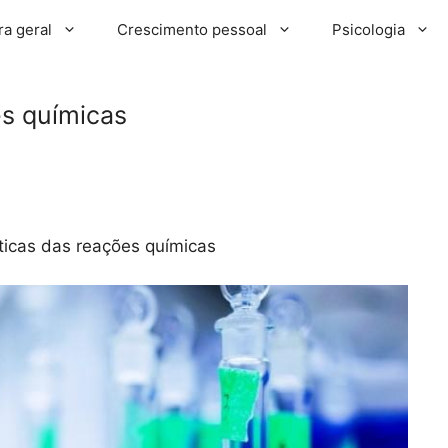
ra geral
Crescimento pessoal
Psicologia
es químicas
sticas das reações químicas