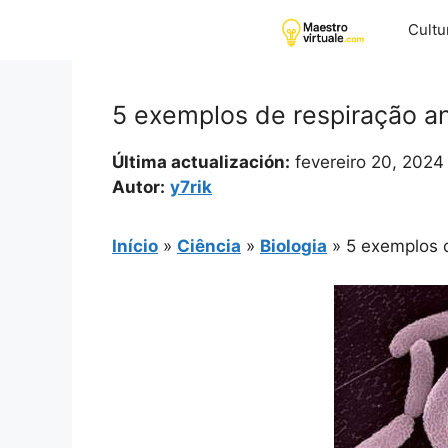
Pular
Cultu
para
o
conteúdo
5 exemplos de respiração a
Última actualización:
fevereiro 20, 2024
Autor:
y7rik
Início
»
Ciência
»
Biologia
»
5 exemplos 