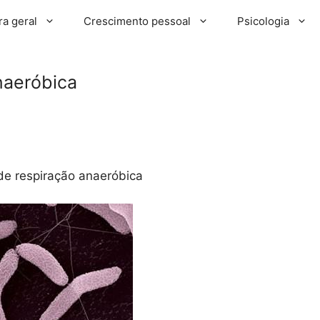
ra geral
Crescimento pessoal
Psicologia
naeróbica
de respiração anaeróbica