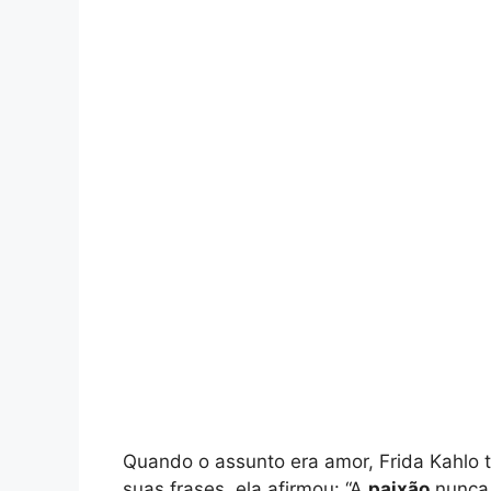
Quando o assunto era amor, Frida Kahlo 
suas frases, ela afirmou: “A
paixão
nunca