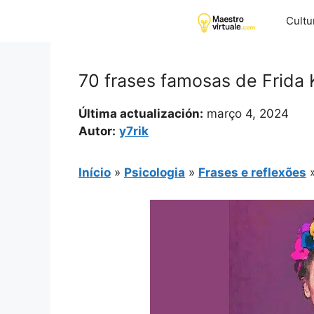
Pular
Cultu
para
o
conteúdo
70 frases famosas de Frida 
Última actualización:
março 4, 2024
Autor:
y7rik
Início
»
Psicologia
»
Frases e reflexões