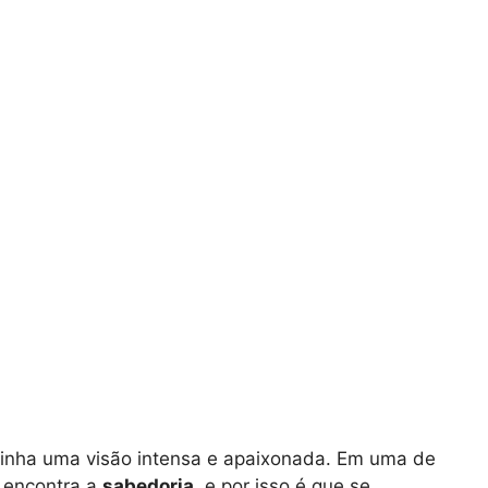
tinha uma visão intensa e apaixonada. Em uma de
 encontra a
sabedoria
, e por isso é que se