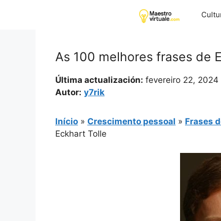
Pular
Cultu
para
o
conteúdo
As 100 melhores frases de E
Última actualización:
fevereiro 22, 2024
Autor:
y7rik
Início
»
Crescimento pessoal
»
Frases d
Eckhart Tolle