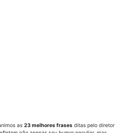
eunimos as
23 melhores frases
ditas pelo diretor
 refletem não apenas seu humor peculiar, mas