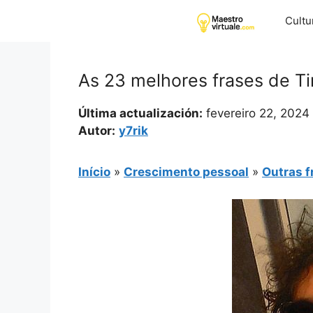
Pular
Cultu
para
o
conteúdo
As 23 melhores frases de T
Última actualización:
fevereiro 22, 2024
Autor:
y7rik
Início
»
Crescimento pessoal
»
Outras f