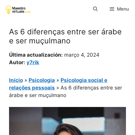
Pular
Menu
para
o
conteúdo
As 6 diferenças entre ser árabe
e ser muçulmano
Última actualización:
março 4, 2024
Autor:
y7rik
Início
»
Psicologia
»
Psicologia social e
relações pessoais
»
As 6 diferenças entre ser
árabe e ser muçulmano