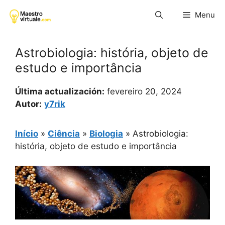
Pular
Menu
para
o
conteúdo
Astrobiologia: história, objeto de
estudo e importância
Última actualización:
fevereiro 20, 2024
Autor:
y7rik
Início
»
Ciência
»
Biologia
»
Astrobiologia:
história, objeto de estudo e importância