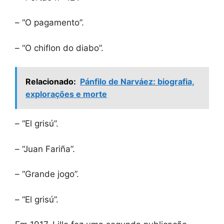
– “O pagamento”.
– “O chiflon do diabo”.
Relacionado:
Pánfilo de Narváez: biografia,
explorações e morte
– “El grisú”.
– “Juan Fariña”.
– “Grande jogo”.
– “El grisú”.