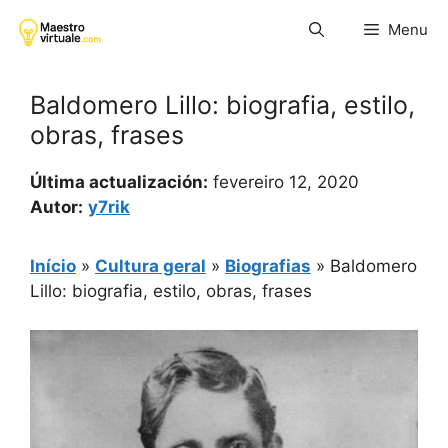
Pular
Menu
para
o
conteúdo
Baldomero Lillo: biografia, estilo,
obras, frases
Última actualización:
fevereiro 12, 2020
Autor:
y7rik
Início
»
Cultura geral
»
Biografias
»
Baldomero
Lillo: biografia, estilo, obras, frases