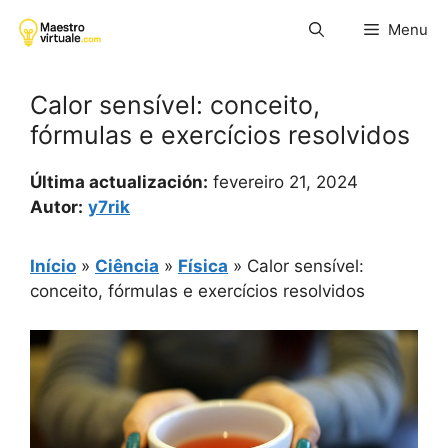
Pular
Menu
para
o
conteúdo
Calor sensível: conceito,
fórmulas e exercícios resolvidos
Última actualización:
fevereiro 21, 2024
Autor:
y7rik
Início
»
Ciência
»
Física
»
Calor sensível:
conceito, fórmulas e exercícios resolvidos