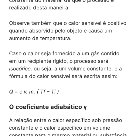
constante do material de que o processo é
realizado desta maneira.
Observe também que o calor sensível é positivo
quando absorvido pelo objeto e causa um
aumento de temperatura.
Caso o calor seja fornecido a um gás contido
em um recipiente rígido, o processo será
isocórico,
ou seja, a um volume constante; e a
fórmula do calor sensível será escrita assim:
Q = c
v.
m. (
Tf
–
Ti
)
O coeficiente adiabático γ
A relação entre o calor específico sob pressão
constante e o calor específico em volume
constante para o mesmo material ou substância