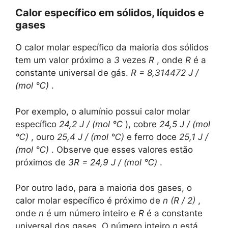
Calor específico em sólidos, líquidos e
gases
O calor molar específico da maioria dos sólidos
tem um valor próximo a
3
vezes
R
, onde
R
é a
constante universal de gás.
R = 8,314472 J /
(mol ℃)
.
Por exemplo, o alumínio possui calor molar
específico
24,2 J / (mol ℃
), cobre
24,5 J / (mol
℃)
, ouro
25,4 J / (mol ℃)
e ferro doce
25,1 J /
(mol ℃)
. Observe que esses valores estão
próximos de
3R = 24,9 J / (mol ℃)
.
Por outro lado, para a maioria dos gases, o
calor molar específico é próximo de
n (R / 2)
,
onde
n
é um número inteiro e
R
é a constante
universal dos gases. O número inteiro
n
está