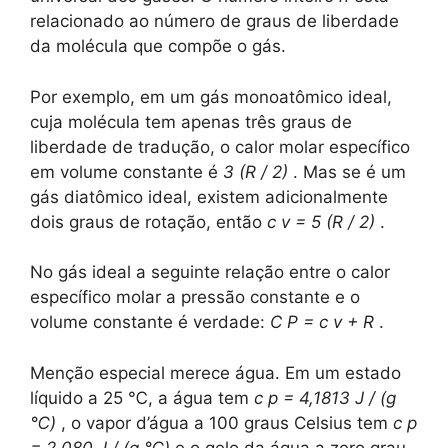
relacionado ao número de graus de liberdade
da molécula que compõe o gás.
Por exemplo, em um gás monoatômico ideal,
cuja molécula tem apenas três graus de
liberdade de tradução, o calor molar específico
em volume constante é
3 (R / 2)
. Mas se é um
gás diatômico ideal, existem adicionalmente
dois graus de rotação, então
c
v
= 5 (R / 2)
.
No gás ideal a seguinte relação entre o calor
específico molar a pressão constante e o
volume constante é verdade:
C
P
= c
v
+ R
.
Menção especial merece água. Em um estado
líquido a 25 ℃, a água tem
c
p
= 4,1813 J / (g
℃)
, o vapor d’água a 100 graus Celsius tem
c
p
= 2,080 J / (g ℃)
e o gelo da água a zero grau