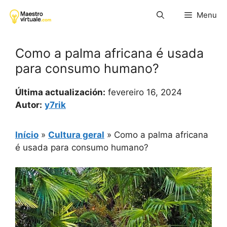
Pular
Menu
para
o
conteúdo
Como a palma africana é usada
para consumo humano?
Última actualización:
fevereiro 16, 2024
Autor:
y7rik
Início
»
Cultura geral
»
Como a palma africana
é usada para consumo humano?