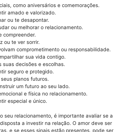
eciais, como aniversários e comemorações.
ntir amado e valorizado.
ar ou te desapontar.
dar ou melhorar o relacionamento.
te compreender.
 ou te ver sorrir.
envolvam comprometimento ou responsabilidade.
partilhar sua vida contigo.
s suas decisões e escolhas.
ntir seguro e protegido.
 seus planos futuros.
struir um futuro ao seu lado.
emocional e física no relacionamento.
tir especial e único.
no seu relacionamento, é importante avaliar se a
disposta a investir na relação. O amor deve ser
as, e se esses sinais estão presentes, pode ser