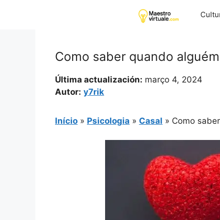
Pular
Cultu
para
o
conteúdo
Como saber quando alguém 
Última actualización:
março 4, 2024
Autor:
y7rik
Início
»
Psicologia
»
Casal
»
Como saber