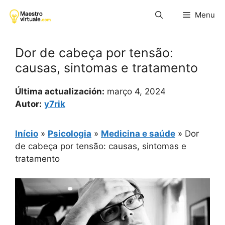
Pular
Menu
para
o
conteúdo
Dor de cabeça por tensão:
causas, sintomas e tratamento
Última actualización:
março 4, 2024
Autor:
y7rik
Início
»
Psicologia
»
Medicina e saúde
»
Dor
de cabeça por tensão: causas, sintomas e
tratamento