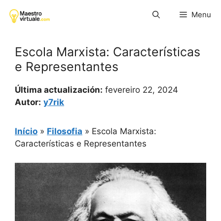
Pular
Menu
para
o
conteúdo
Escola Marxista: Características
e Representantes
Última actualización:
fevereiro 22, 2024
Autor:
y7rik
Início
»
Filosofia
»
Escola Marxista:
Características e Representantes