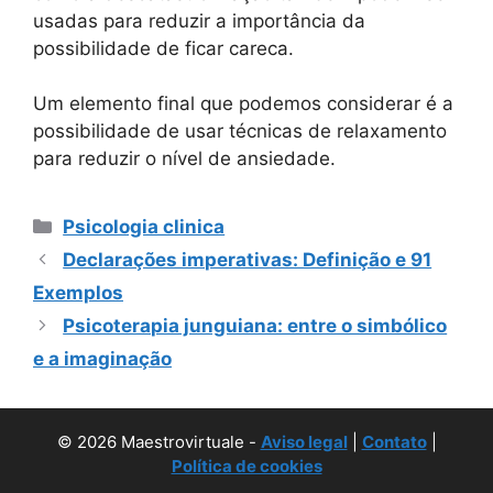
usadas para reduzir a importância da
possibilidade de ficar careca.
Um elemento final que podemos considerar é a
possibilidade de usar técnicas de relaxamento
para reduzir o nível de ansiedade.
Categorias
Psicologia clinica
Declarações imperativas: Definição e 91
Exemplos
Psicoterapia junguiana: entre o simbólico
e a imaginação
© 2026 Maestrovirtuale -
Aviso legal
|
Contato
|
Política de cookies