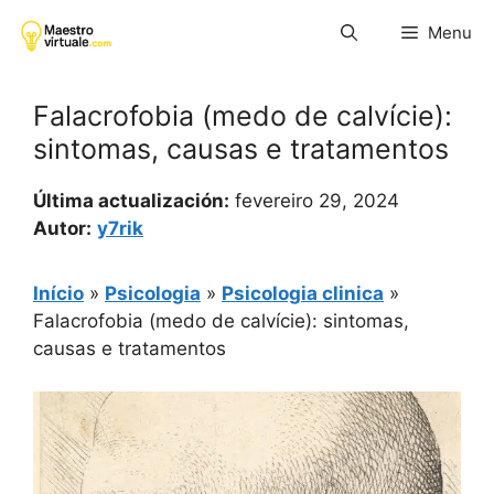
Pular
Menu
para
o
conteúdo
Falacrofobia (medo de calvície):
sintomas, causas e tratamentos
Última actualización:
fevereiro 29, 2024
Autor:
y7rik
Início
»
Psicologia
»
Psicologia clinica
»
Falacrofobia (medo de calvície): sintomas,
causas e tratamentos