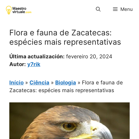
Pular
Menu
para
o
conteúdo
Flora e fauna de Zacatecas:
espécies mais representativas
Última actualización:
fevereiro 20, 2024
Autor:
y7rik
Início
»
Ciência
»
Biologia
»
Flora e fauna de
Zacatecas: espécies mais representativas