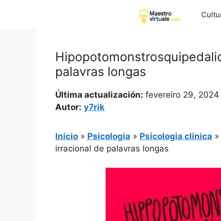
Pular
Cultu
para
o
conteúdo
Hipopotomonstrosquipedaliof
palavras longas
Última actualización:
fevereiro 29, 2024
Autor:
y7rik
Início
»
Psicologia
»
Psicologia clinica
irracional de palavras longas