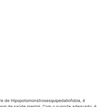
re de Hipopotomonstrosesquipedaliofobia, é
ional de saúde mental. Com o suporte adequado, é