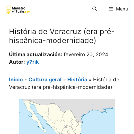
Pular
Menu
para
o
conteúdo
História de Veracruz (era pré-
hispânica-modernidade)
Última actualización:
fevereiro 20, 2024
Autor:
y7rik
Início
»
Cultura geral
»
História
»
História de
Veracruz (era pré-hispânica-modernidade)