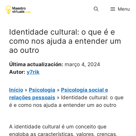
Pular
Menu
para
o
conteúdo
Identidade cultural: o que é e
como nos ajuda a entender um
ao outro
Última actualización:
março 4, 2024
Autor:
y7rik
Início
»
Psicologia
»
Psicologia social e
relações pessoais
»
Identidade cultural: o que
é e como nos ajuda a entender um ao outro
A identidade cultural é um conceito que
engloba as características, valores, crenças,