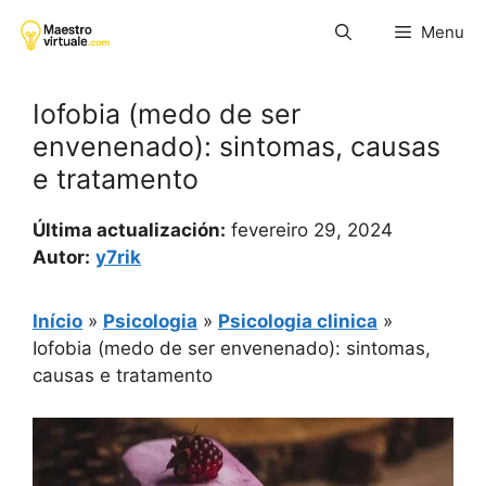
Pular
Menu
para
o
conteúdo
Iofobia (medo de ser
envenenado): sintomas, causas
e tratamento
Última actualización:
fevereiro 29, 2024
Autor:
y7rik
Início
»
Psicologia
»
Psicologia clinica
»
Iofobia (medo de ser envenenado): sintomas,
causas e tratamento