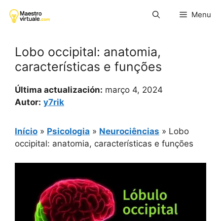
Pular
Menu
para
o
conteúdo
Lobo occipital: anatomia,
características e funções
Última actualización:
março 4, 2024
Autor:
y7rik
Início
»
Psicologia
»
Neurociências
»
Lobo
occipital: anatomia, características e funções