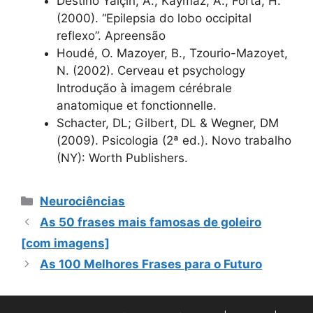
Destino Yalçin, A.; Kaymaz, A.; Forta, H.
(2000). “Epilepsia do lobo occipital
reflexo”. Apreensão
Houdé, O. Mazoyer, B., Tzourio-Mazoyet,
N. (2002). Cerveau et psychology
Introdução à imagem cérébrale
anatomique et fonctionnelle.
Schacter, DL; Gilbert, DL & Wegner, DM
(2009). Psicologia (2ª ed.). Novo trabalho
(NY): Worth Publishers.
Categorias
Neurociências
As 50 frases mais famosas de goleiro
[com imagens]
As 100 Melhores Frases para o Futuro