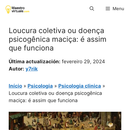
Pular
Menu
para
o
conteúdo
Loucura coletiva ou doença
psicogênica maciça: é assim
que funciona
Última actualización:
fevereiro 29, 2024
Autor:
y7rik
Início
»
Psicologia
»
Psicologia clinica
»
Loucura coletiva ou doença psicogênica
maciça: é assim que funciona