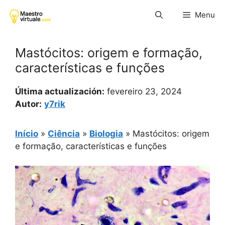
Pular
Menu
para
o
conteúdo
Mastócitos: origem e formação,
características e funções
Última actualización:
fevereiro 23, 2024
Autor:
y7rik
Início
»
Ciência
»
Biologia
»
Mastócitos: origem
e formação, características e funções