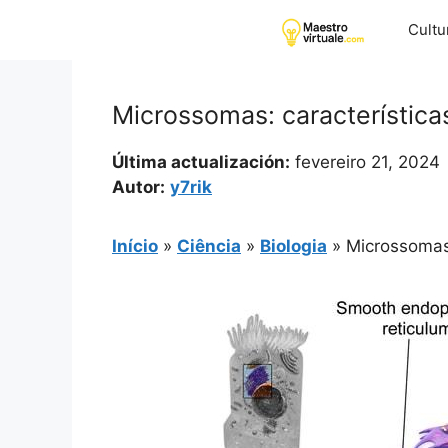
Pular
Cultu
para
o
conteúdo
Microssomas: características
Última actualización:
fevereiro 21, 2024
Autor:
y7rik
Início
»
Ciência
»
Biologia
»
Microssomas: