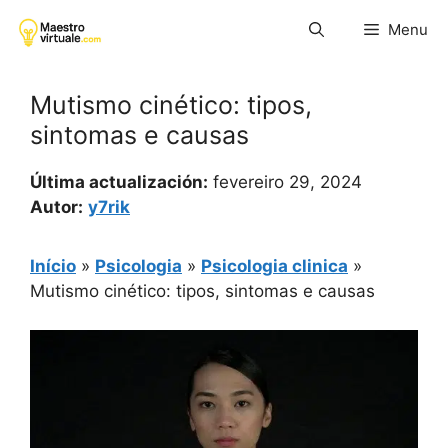
Pular
Menu
para
o
conteúdo
Mutismo cinético: tipos,
sintomas e causas
Última actualización:
fevereiro 29, 2024
Autor:
y7rik
Início
»
Psicologia
»
Psicologia clinica
»
Mutismo cinético: tipos, sintomas e causas