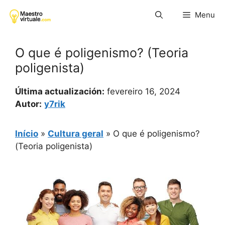
Pular
Menu
para
o
conteúdo
O que é poligenismo? (Teoria
poligenista)
Última actualización:
fevereiro 16, 2024
Autor:
y7rik
Início
»
Cultura geral
»
O que é poligenismo?
(Teoria poligenista)