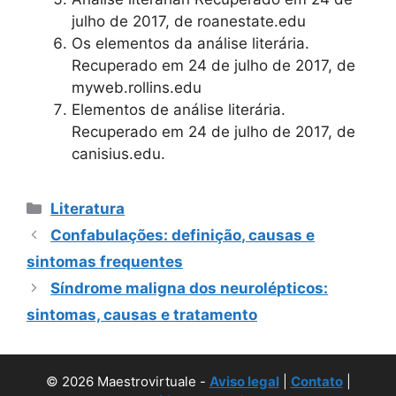
julho de 2017, de roanestate.edu
Os elementos da análise literária.
Recuperado em 24 de julho de 2017, de
myweb.rollins.edu
Elementos de análise literária.
Recuperado em 24 de julho de 2017, de
canisius.edu.
Categorias
Literatura
Confabulações: definição, causas e
sintomas frequentes
Síndrome maligna dos neurolépticos:
sintomas, causas e tratamento
© 2026 Maestrovirtuale -
Aviso legal
|
Contato
|