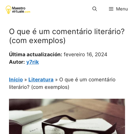
Pular
Menu
para
o
conteúdo
O que é um comentário literário?
(com exemplos)
Última actualización:
fevereiro 16, 2024
Autor:
y7rik
Início
»
Literatura
»
O que é um comentário
literário? (com exemplos)