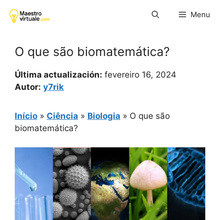
Pular
Menu
para
o
conteúdo
O que são biomatemática?
Última actualización:
fevereiro 16, 2024
Autor:
y7rik
Início
»
Ciência
»
Biologia
»
O que são
biomatemática?