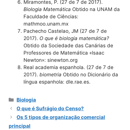
Miramontes, P. (27 de 7 de 2017).
Biologia Matemática
Obtido na UNAM da
Faculdade de Ciências:
mathmoo.unam.mx
Pachecho Castelao, JM (27 de 7 de
2017).
O que é biologia matemática?
Obtido da Sociedade das Canárias de
Professores de Matemática «Isaac
Newton»: sinewton.org
Real academia espanhola. (27 de 7 de
2017).
biometria
Obtido no Dicionário da
língua espanhola: dle.rae.es.
Categorias
Biologia
O que é Sufrágio do Censo?
Os 5 tipos de organização comercial
principal