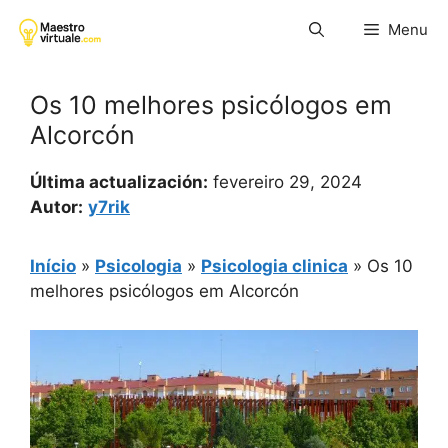
Pular
Menu
para
o
conteúdo
Os 10 melhores psicólogos em
Alcorcón
Última actualización:
fevereiro 29, 2024
Autor:
y7rik
Início
»
Psicologia
»
Psicologia clinica
»
Os 10
melhores psicólogos em Alcorcón