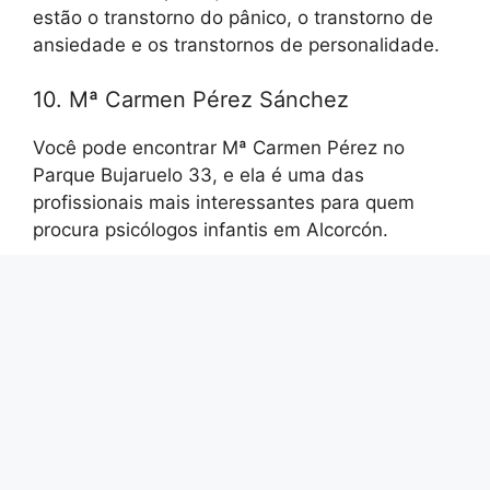
estão o transtorno do pânico, o transtorno de
ansiedade e os transtornos de personalidade.
10. Mª Carmen Pérez Sánchez
Você pode encontrar Mª Carmen Pérez no
Parque Bujaruelo 33, e ela é uma das
profissionais mais interessantes para quem
procura psicólogos infantis em Alcorcón.
Depois de se formar em Educação Especial, Mª
Carmen Pérez se formou em Psicologia pela
Universidade Complutense de Madri em 1994 e
é especialista em Psicologia Clínica e
Psicomotora
. Graças a esse treinamento, esse
psicólogo é especialista no tratamento de casos
de bullying, transtorno de ansiedade e
transtorno do déficit de atenção e