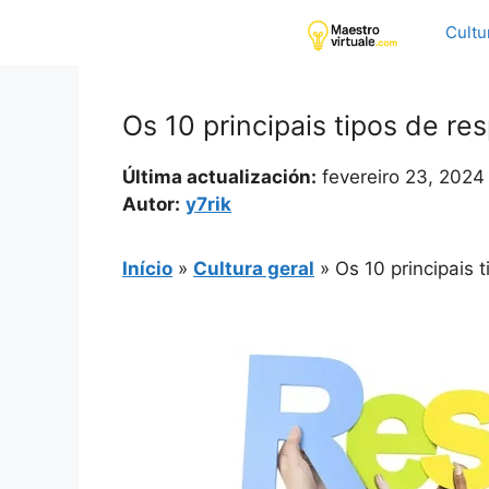
Pular
Cultu
para
o
conteúdo
Os 10 principais tipos de r
Última actualización:
fevereiro 23, 2024
Autor:
y7rik
Início
»
Cultura geral
»
Os 10 principais 