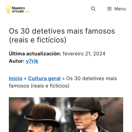
Pular
Menu
para
o
conteúdo
Os 30 detetives mais famosos
(reais e fictícios)
Última actualización:
fevereiro 21, 2024
Autor:
y7rik
Início
»
Cultura geral
»
Os 30 detetives mais
famosos (reais e fictícios)