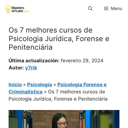
Pular
Menu
para
o
conteúdo
Os 7 melhores cursos de
Psicologia Jurídica, Forense e
Penitenciária
Última actualización:
fevereiro 29, 2024
Autor:
y7rik
Início
»
Psicologia
»
Psicologia Forense e
Criminalística
»
Os 7 melhores cursos de
Psicologia Jurídica, Forense e Penitenciária