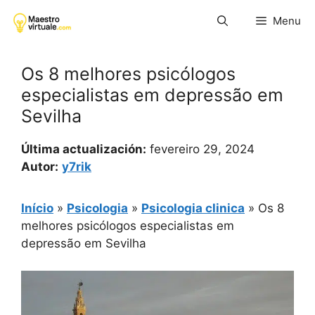
Pular
Menu
para
o
conteúdo
Os 8 melhores psicólogos
especialistas em depressão em
Sevilha
Última actualización:
fevereiro 29, 2024
Autor:
y7rik
Início
»
Psicologia
»
Psicologia clinica
»
Os 8
melhores psicólogos especialistas em
depressão em Sevilha